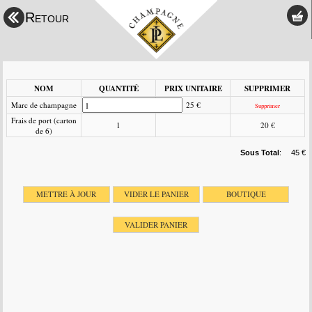
Retour
NOM
QUANTITÉ
PRIX UNITAIRE
SUPPRIMER
Marc de champagne
25 €
Supprimer
Frais de port (carton
1
20 €
de 6)
Sous Total
:
45 €
METTRE À JOUR
VIDER LE PANIER
BOUTIQUE
VALIDER PANIER